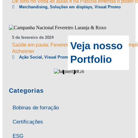
De olho no Volta às aulas e na Páscoa entenda o poder d
Merchandising
,
Soluções em displays
,
Visual Promo
5
de
fevereiro
de
2024
Veja nosso
Saúde em pauta: Fevereiro Laranja e Roxo buscam ampli
Alzheimer
Portfolio
Ação Social
,
Visual Promo
Categorias
Bobinas de forração
Certificações
ESG