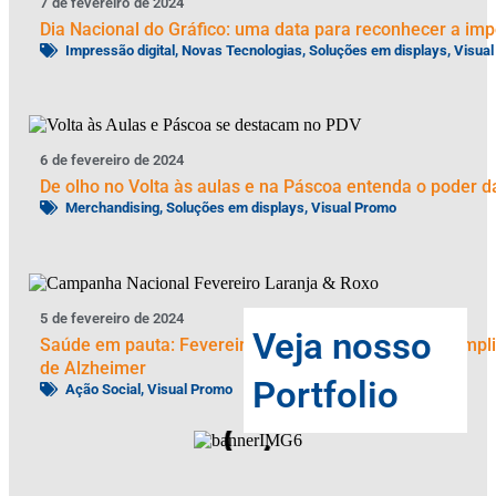
7
de
fevereiro
de
2024
Dia Nacional do Gráfico: uma data para reconhecer a imp
Impressão digital
,
Novas Tecnologias
,
Soluções em displays
,
Visua
6
de
fevereiro
de
2024
De olho no Volta às aulas e na Páscoa entenda o poder d
Merchandising
,
Soluções em displays
,
Visual Promo
5
de
fevereiro
de
2024
Veja nosso
Saúde em pauta: Fevereiro Laranja e Roxo buscam ampli
de Alzheimer
Portfolio
Ação Social
,
Visual Promo