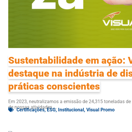
Sustentabilidade em ação: 
destaque na indústria de di
práticas conscientes
Em 2023, neutralizamos a emissão de 24,315 toneladas de g
de nossas atividades....
Certificações
,
ESG
,
Institucional
,
Visual Promo