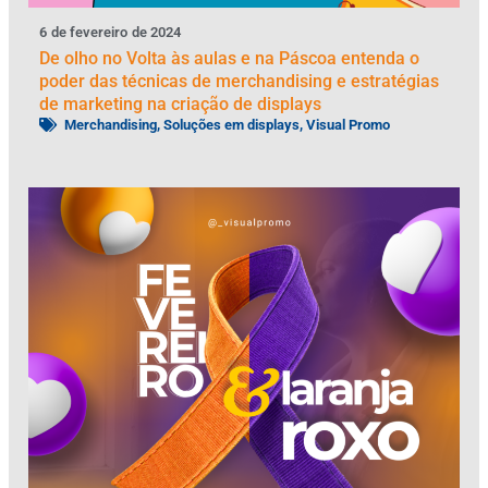
6
de
fevereiro
de
2024
De olho no Volta às aulas e na Páscoa entenda o
poder das técnicas de merchandising e estratégias
de marketing na criação de displays
Merchandising
,
Soluções em displays
,
Visual Promo