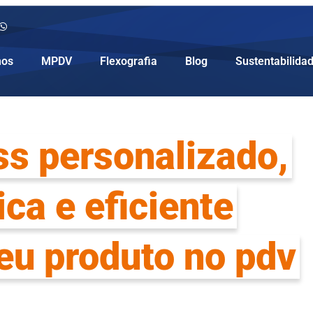
os
MPDV
Flexografia
Blog
Sustentabilida
oss personalizado,
ca e eficiente
eu produto no pdv