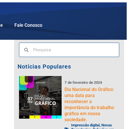
de
Fale Conosco
Notícias Populares
7
de
fevereiro
de
2024
Dia Nacional do Gráfico:
uma data para
reconhecer a
importância do trabalho
gráfico em nossa
sociedade.
Impressão digital
,
Novas