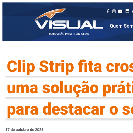
Quem Som
Clip Strip fita cr
uma solução práti
para destacar o s
17
de
outubro
de
2023