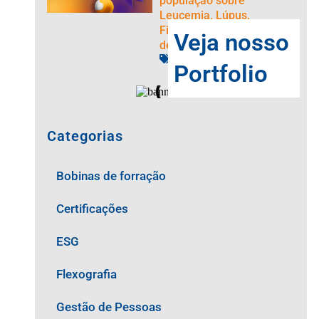
população sobre
Leucemia, Lúpus,
Fibromialgia e Doença
Veja nosso
de Alzheimer
Ação Social
,
Visual Promo
Portfolio
Categorias
Bobinas de forração
Certificações
ESG
Flexografia
Gestão de Pessoas