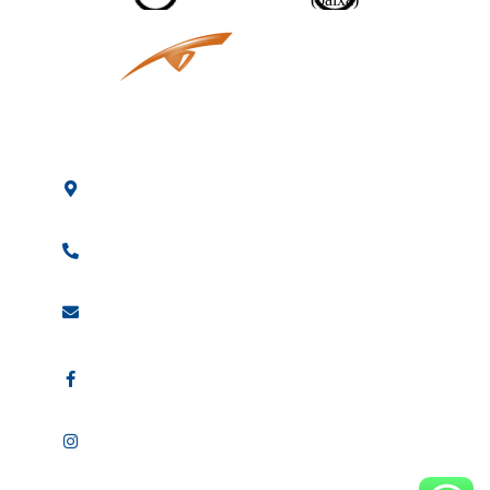
Av. Osaka, 60 -
Arujá - SP
(11)
2685-1699
vendas
@visualpromo.com.br
visualpromooficial
@_visualpromo