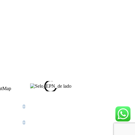
ficial
@_visualpromo
ficial
@visualpromo