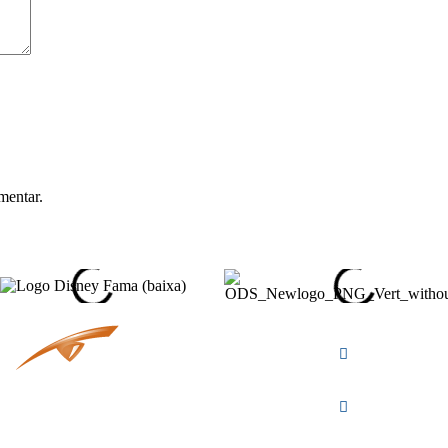
mentar.
visualpromoo
visualpromoo