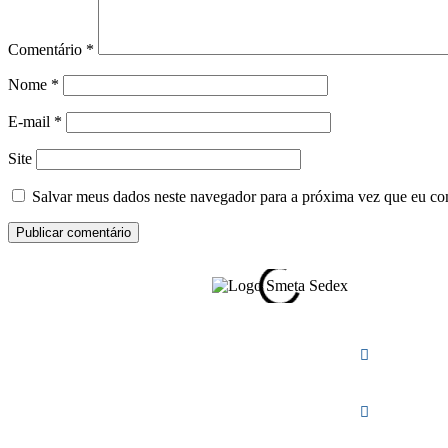
Comentário
*
Nome
*
E-mail
*
Site
Salvar meus dados neste navegador para a próxima vez que eu co
Av. Osaka, 60 -
Arujá - SP
vendas
@visualpromo.com.br