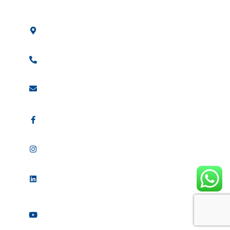
Av. Osaka, 60 -
Arujá - SP
(11)
2685-1699
vendas
@visualpromo.com.br
visualpromooficial
@_visualpromo
visualpromooficial
@visualpromo