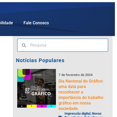
ilidade
Fale Conosco
Notícias Populares
7
de
fevereiro
de
2024
Dia Nacional do Gráfico:
uma data para
reconhecer a
importância do trabalho
gráfico em nossa
sociedade.
Impressão digital
,
Novas