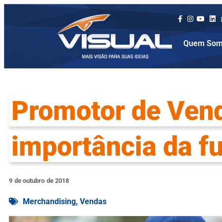
Quem Som
Promotor de Vend
importância da f
9
de
outubro
de
2018
Merchandising
,
Vendas