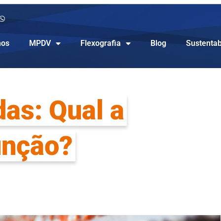
os
MPDV
Flexografia
Blog
Sustentab
as: Qual a
unção?